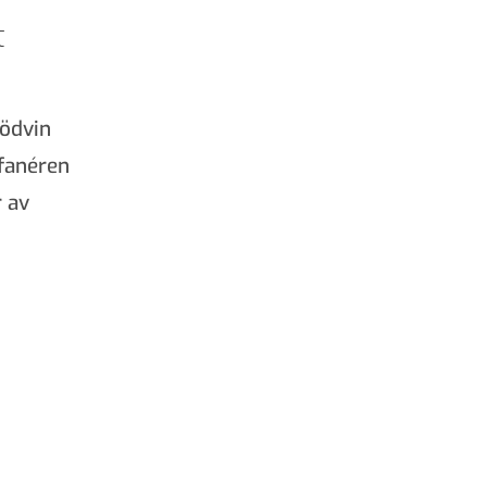
t
rödvin
 fanéren
r av