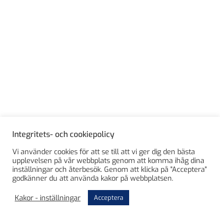
Försäljning
Okategoriserade
Meta
Log in
Entries feed
Integritets- och cookiepolicy
Comments feed
Vi använder cookies för att se till att vi ger dig den bästa
upplevelsen på vår webbplats genom att komma ihåg dina
WordPress.org
inställningar och återbesök. Genom att klicka på "Acceptera"
godkänner du att använda kakor på webbplatsen.
Kakor - inställningar
Acceptera